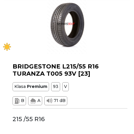
BRIDGESTONE L215/55 R16
TURANZA T005 93V [23]
Klasa
Premium
93
V
B
A
71 dB
215 /55 R16