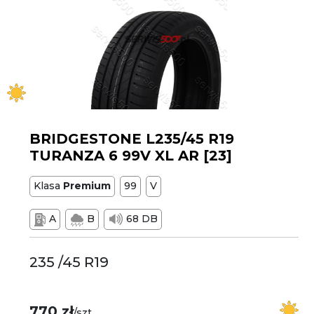
BRIDGESTONE L235/45 R19
TURANZA 6 99V XL AR [23]
Klasa
Premium
99
V
A
B
68 DB
235 /45 R19
770 zł
/szt.