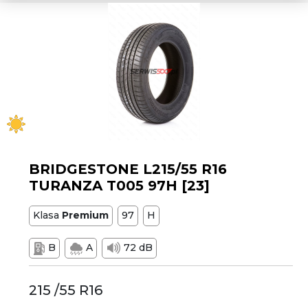
BRIDGESTONE L215/55 R16
TURANZA T005 97H [23]
Klasa
Premium
97
H
B
A
72 dB
215 /55 R16