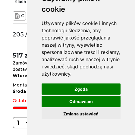
Klasa
Premium
93
W
cookie
C
B
70 dB
Używamy plików cookie i innych
technologii śledzenia, aby
205 /50 R17
poprawić jakość przeglądania
naszej witryny, wyświetlać
spersonalizowane treści i reklamy,
517 zł
/szt.
analizować ruch w naszej witrynie
Zamów do
godz. 14
i wiedzieć, skąd pochodzą nasi
dostawa za 3 dni
użytkownicy.
Wtorek
Montaż w serwisie za 4 dni
Zgoda
Środa
Ostatnia sztuka
Odmawiam
Zmiana ustawień
Kup