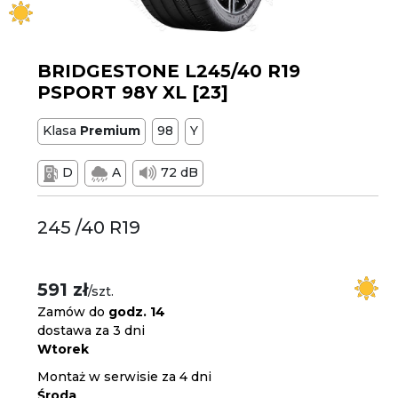
BRIDGESTONE L245/40 R19
PSPORT 98Y XL [23]
Klasa
Premium
98
Y
D
A
72 dB
245 /40 R19
591 zł
/szt.
Zamów do
godz. 14
dostawa za 3 dni
Wtorek
Montaż w serwisie za 4 dni
Środa