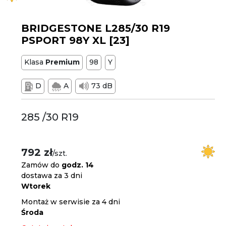
BRIDGESTONE L285/30 R19
PSPORT 98Y XL [23]
Klasa
Premium
98
Y
D
A
73 dB
285 /30 R19
792 zł
/szt.
Zamów do
godz. 14
dostawa za 3 dni
Wtorek
Montaż w serwisie za 4 dni
Środa