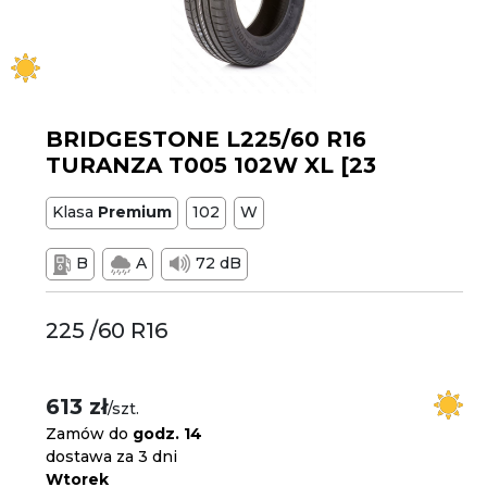
BRIDGESTONE L225/60 R16
TURANZA T005 102W XL [23
Klasa
Premium
102
W
B
A
72 dB
225 /60 R16
613 zł
/szt.
Zamów do
godz. 14
dostawa za 3 dni
Wtorek