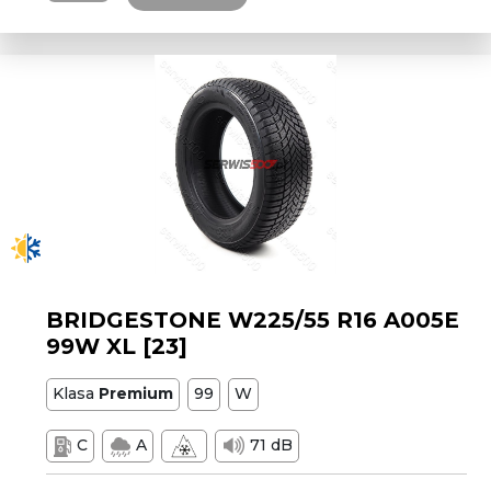
BRIDGESTONE W225/55 R16 A005E
99W XL [23]
Klasa
Premium
99
W
C
A
71 dB