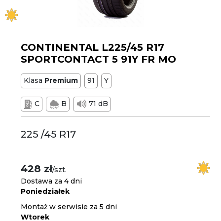
CONTINENTAL L225/45 R17
SPORTCONTACT 5 91Y FR MO
Klasa
Premium
91
Y
C
B
71 dB
225 /45 R17
428 zł
/szt.
Dostawa za 4 dni
Poniedziałek
Montaż w serwisie za 5 dni
Wtorek