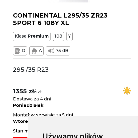
CONTINENTAL L295/35 ZR23
SPORT 6 108Y XL
Klasa
Premium
108
Y
D
A
75 dB
295 /35 R23
1355 zł
/szt.
Dostawa za 4 dni
Poniedziałek
Montaż w serwisie za 5 dni
Wtorek
Stan magazynowy
Używamy plików