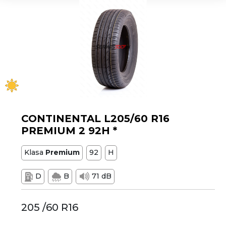
CONTINENTAL L205/60 R16
PREMIUM 2 92H *
Klasa
Premium
92
H
D
B
71 dB
205 /60 R16