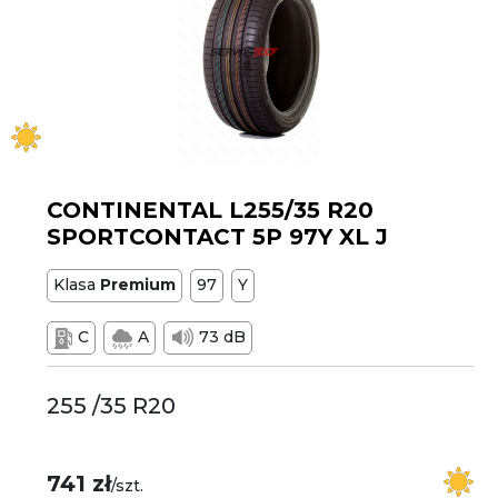
CONTINENTAL L255/35 R20
SPORTCONTACT 5P 97Y XL J
Klasa
Premium
97
Y
C
A
73 dB
255 /35 R20
741 zł
/szt.