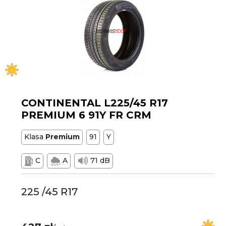
CONTINENTAL L225/45 R17
PREMIUM 6 91Y FR CRM
Klasa
Premium
91
Y
C
A
71 dB
225 /45 R17