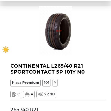
CONTINENTAL L265/40 R21
SPORTCONTACT 5P 101Y N0
Klasa
Premium
101
Y
C
A
72 dB
265 /40 R21