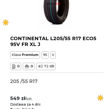
CONTINENTAL L205/55 R17 ECO5
95V FR XL J
Klasa
Premium
95
V
B
B
72 dB
205 /55 R17
549 zł
/szt.
Dostawa za 4 dni