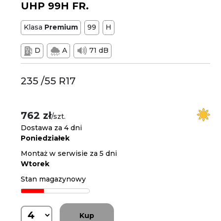
UHP 99H FR.
Klasa
Premium
99
H
D
A
71 dB
235 /55 R17
762 zł
/szt.
Dostawa za 4 dni
Poniedziałek
Montaż w serwisie za 5 dni
Wtorek
Stan magazynowy
Kup