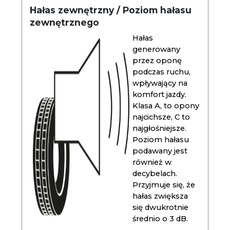
Hałas zewnętrzny / Poziom hałasu
zewnętrznego
Hałas
generowany
przez oponę
podczas ruchu,
wpływający na
komfort jazdy.
Klasa A, to opony
najcichsze, C to
najgłośniejsze.
Poziom hałasu
podawany jest
również w
decybelach.
Przyjmuje się, że
hałas zwiększa
się dwukrotnie
średnio o 3 dB.