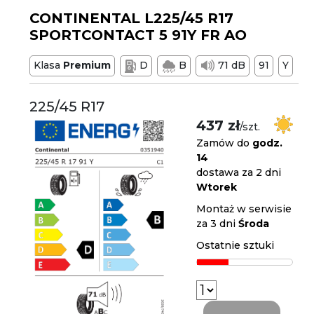
CONTINENTAL L225/45 R17
SPORTCONTACT 5 91Y FR AO
Klasa
Premium
D
B
71 dB
91
Y
225/45 R17
437 zł
/szt.
Zamów do
godz.
14
dostawa za 2 dni
Wtorek
Montaż w serwisie
za 3 dni
Środa
Ostatnie sztuki