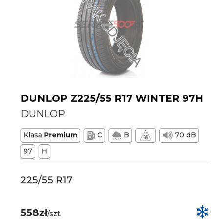
DUNLOP Z225/55 R17 WINTER 97H
DUNLOP
Klasa
Premium
C
B
70 dB
97
H
225/55 R17
558zł
/szt.