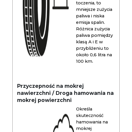
toczenia, to
mniejsze zużycia
paliwa i niska
emisja spalin.
Różnica zużycia
paliwa pomiędzy
klasą A i E w
przybliżeniu to
około 0,6 litra na
100 km.
Przyczepność na mokrej
nawierzchni / Droga hamowania na
mokrej powierzchni
Określa
skuteczność
hamowania na
mokrej