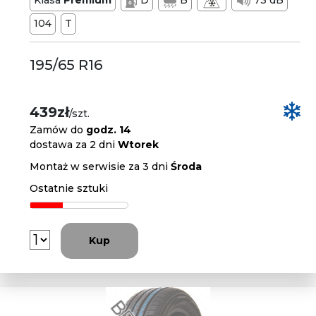
Klasa
Premium
D
B
73 dB
104
T
195/65 R16
439zł
/szt.
Zamów do
godz. 14
dostawa za 2 dni
Wtorek
Montaż w serwisie za 3 dni
Środa
Ostatnie sztuki
Kup