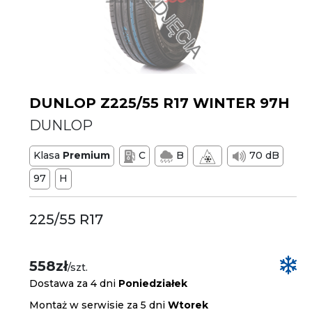
DUNLOP Z225/55 R17 WINTER 97H
DUNLOP
Klasa
Premium
C
B
70 dB
97
H
225/55 R17
558zł
/szt.
Dostawa za 4 dni
Poniedziałek
Montaż w serwisie za 5 dni
Wtorek