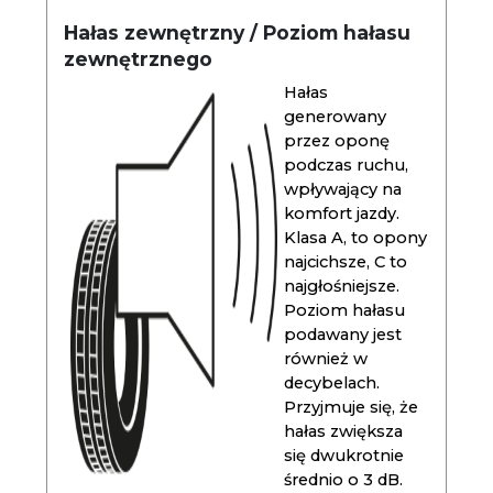
Hałas zewnętrzny / Poziom hałasu
zewnętrznego
Hałas
generowany
przez oponę
podczas ruchu,
wpływający na
komfort jazdy.
Klasa A, to opony
najcichsze, C to
najgłośniejsze.
Poziom hałasu
podawany jest
również w
decybelach.
Przyjmuje się, że
hałas zwiększa
się dwukrotnie
średnio o 3 dB.