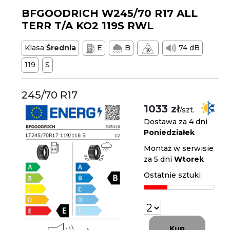
BFGOODRICH W245/70 R17 ALL
TERR T/A KO2 119S RWL
Klasa
Średnia
E
B
74 dB
119
S
245/70 R17
1033 zł
/szt.
Dostawa za 4 dni
Poniedziałek
Montaż w serwisie
za 5 dni
Wtorek
Ostatnie sztuki
Kup