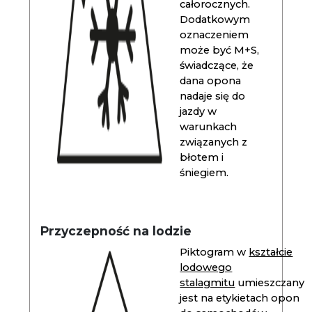
całorocznych.
Dodatkowym
oznaczeniem
może być M+S,
świadczące, że
dana opona
nadaje się do
jazdy w
warunkach
związanych z
błotem i
śniegiem.
Przyczepność na lodzie
Piktogram w
kształcie
lodowego
stalagmitu
umieszczany
jest na etykietach opon