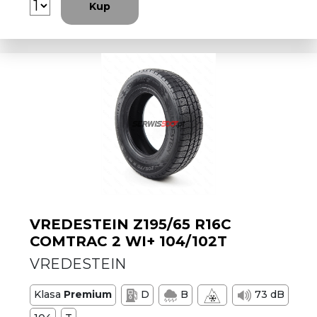
Kup
VREDESTEIN Z195/65 R16C
COMTRAC 2 WI+ 104/102T
VREDESTEIN
Klasa
Premium
D
B
73 dB