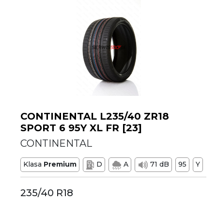
CONTINENTAL L235/40 ZR18
SPORT 6 95Y XL FR [23]
CONTINENTAL
Klasa
Premium
D
A
71 dB
95
Y
235/40 R18