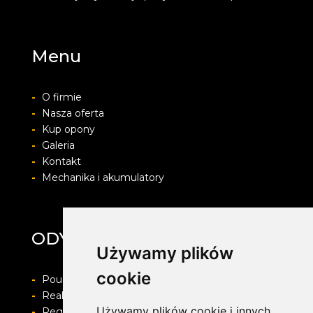
Menu
-
O firmie
-
Nasza oferta
-
Kup opony
-
Galeria
-
Kontakt
-
Mechanika i akumulatory
ODYA SERWIS
Używamy plików
cookie
-
Pouczenie o prawie do odstapienia od umowy
-
Realizacja zamówienia i formy płatności
Używamy plików cookie i innych
-
Regulamin i Polityka prywatności