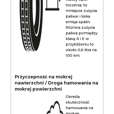
toczenia, to
mniejsze zużycia
paliwa i niska
emisja spalin.
Różnica zużycia
paliwa pomiędzy
klasą A i E w
przybliżeniu to
około 0,6 litra na
100 km.
Przyczepność na mokrej
nawierzchni / Droga hamowania na
mokrej powierzchni
Określa
skuteczność
hamowania na
mokrej