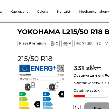
a
Kup opony
Galeria
Kontakt
Mechanika i akumu
YOKOHAMA L215/50 R18 B
Klasa
Premium
C
A
71 dB
92
V
215/50 R18
331 zł
/szt.
Dostawa za 4 dni
Po
Montaż w serwisie z
Ostatnie sztuki
Kup