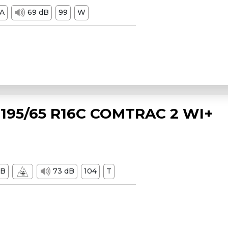
A
69 dB
99
W
195/65 R16C COMTRAC 2 WI+
B
73 dB
104
T