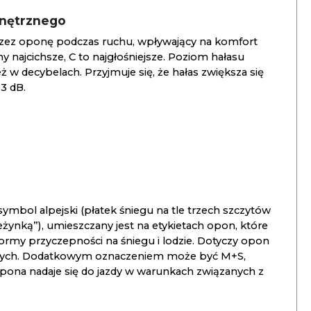
wnętrznego
zez oponę podczas ruchu, wpływający na komfort
ny najcichsze, C to najgłośniejsze. Poziom hałasu
 w decybelach. Przyjmuje się, że hałas zwiększa się
3 dB.
ymbol alpejski (płatek śniegu na tle trzech szczytów
ieżynką”), umieszczany jest na etykietach opon, które
ormy przyczepności na śniegu i lodzie. Dotyczy opon
znych. Dodatkowym oznaczeniem może być M+S,
opona nadaje się do jazdy w warunkach związanych z