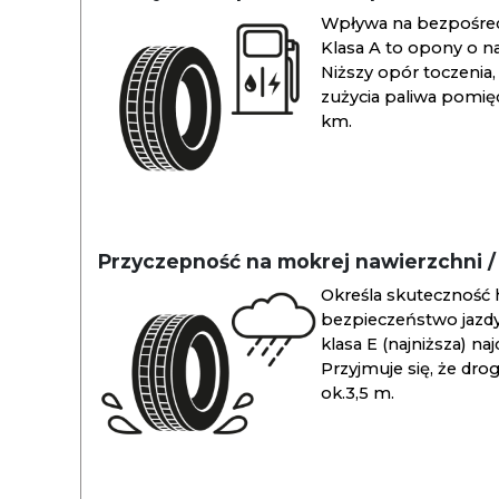
Wpływa na bezpośredn
Klasa A to opony o na
Niższy opór toczenia, 
zużycia paliwa pomiędz
km.
Przyczepność na mokrej nawierzchni 
Określa skuteczność 
bezpieczeństwo jazdy
klasa E (najniższa) na
Przyjmuje się, że dro
ok.3,5 m.