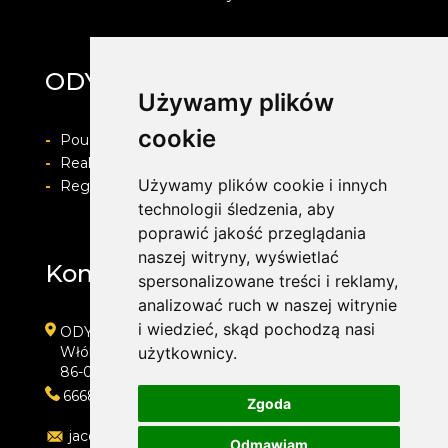
ODYA SERWIS
Używamy plików
cookie
-
Pouczenie o prawie do odstapienia od umowy
-
Realizacja zamówienia i formy płatności
Używamy plików cookie i innych
-
Regulamin i Polityka prywatności
technologii śledzenia, aby
poprawić jakość przeglądania
naszej witryny, wyświetlać
Kontakt
spersonalizowane treści i reklamy,
analizować ruch w naszej witrynie
i wiedzieć, skąd pochodzą nasi
ODYA SERWIS
Włóki 25c
użytkownicy.
86-022 Włóki
666812194
Zgoda
jacekodya@op.pl
Odmawiam