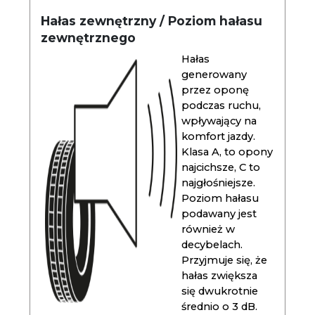
Hałas zewnętrzny / Poziom hałasu
zewnętrznego
Hałas
generowany
przez oponę
podczas ruchu,
wpływający na
komfort jazdy.
Klasa A, to opony
najcichsze, C to
najgłośniejsze.
Poziom hałasu
podawany jest
również w
decybelach.
Przyjmuje się, że
hałas zwiększa
się dwukrotnie
średnio o 3 dB.