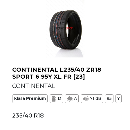
CONTINENTAL L235/40 ZR18
SPORT 6 95Y XL FR [23]
CONTINENTAL
Klasa
Premium
D
A
71 dB
95
Y
235/40 R18