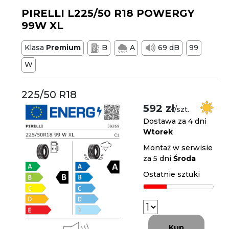
PIRELLI L225/50 R18 POWERGY
99W XL
Klasa
Premium
B
A
69 dB
99
W
225/50 R18
592 zł
/szt.
Dostawa za 4 dni
Wtorek
Montaż w serwisie
za 5 dni
Środa
Ostatnie sztuki
Kup