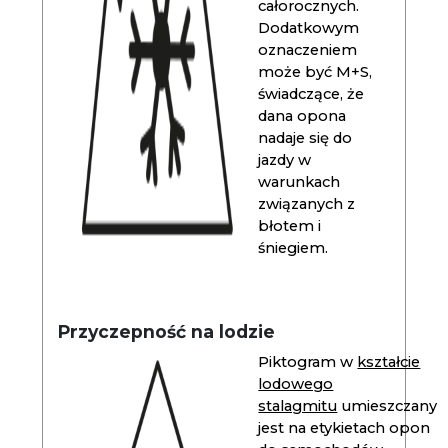
całorocznych.
Dodatkowym
oznaczeniem
może być M+S,
świadczące, że
dana opona
nadaje się do
jazdy w
warunkach
związanych z
błotem i
śniegiem.
Przyczepność na lodzie
Piktogram w
kształcie
lodowego
stalagmitu
umieszczany
jest na etykietach opon