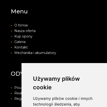
Menu
-
O firmie
-
Nasza oferta
-
Kup opony
-
Galeria
-
Kontakt
-
Mechanika i akumulatory
ODYA SERWIS
Używamy plików
cookie
-
Pouczenie o prawie do odstapienia od umowy
-
Realizacja zamówienia i formy płatności
Używamy plików cookie i innych
-
Regulamin i Polityka prywatności
technologii śledzenia, aby