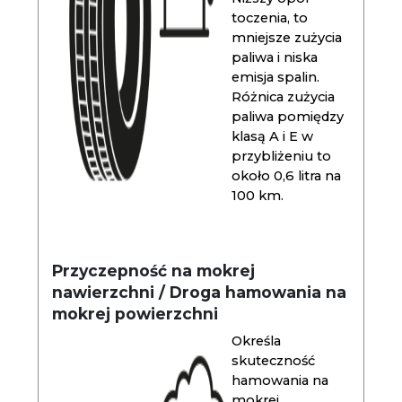
toczenia, to
mniejsze zużycia
paliwa i niska
emisja spalin.
Różnica zużycia
paliwa pomiędzy
klasą A i E w
przybliżeniu to
około 0,6 litra na
100 km.
Przyczepność na mokrej
nawierzchni / Droga hamowania na
mokrej powierzchni
Określa
skuteczność
hamowania na
mokrej