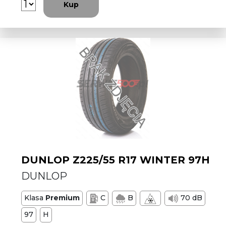
Kup
DUNLOP Z225/55 R17 WINTER 97H
DUNLOP
Klasa
Premium
C
B
70 dB
97
H