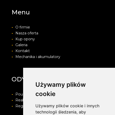
Menu
-
O firmie
-
Nasza oferta
-
Kup opony
-
Galeria
-
Kontakt
-
Mechanika i akumulatory
ODYA SERWIS
Używamy plików
cookie
-
Pouczenie o prawie do odstapienia od umowy
-
Realizacja zamówienia i formy płatności
Używamy plików cookie i innych
-
Regulamin i Polityka prywatności
technologii śledzenia, aby