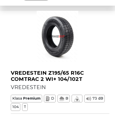
VREDESTEIN Z195/65 R16C
COMTRAC 2 WI+ 104/102T
VREDESTEIN
Klasa
Premium
D
B
73 dB
104
T