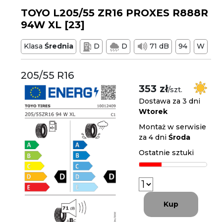
TOYO L205/55 ZR16 PROXES R888R
94W XL [23]
Klasa
Średnia
D
D
71 dB
94
W
205/55 R16
353 zł
/szt.
Dostawa za 3 dni
Wtorek
Montaż w serwisie
za 4 dni
Środa
Ostatnie sztuki
Kup