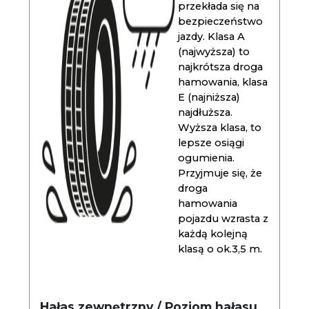
przekłada się na
bezpieczeństwo
jazdy. Klasa A
(najwyższa) to
najkrótsza droga
hamowania, klasa
E (najniższa)
najdłuższa.
Wyższa klasa, to
lepsze osiągi
ogumienia.
Przyjmuje się, że
droga
hamowania
pojazdu wzrasta z
każdą kolejną
klasą o ok.3,5 m.
Hałas zewnętrzny / Poziom hałasu