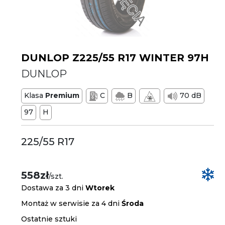
DUNLOP Z225/55 R17 WINTER 97H
DUNLOP
Klasa
Premium
C
B
70 dB
97
H
225/55 R17
558zł
/szt.
Dostawa za 3 dni
Wtorek
Montaż w serwisie za 4 dni
Środa
Ostatnie sztuki