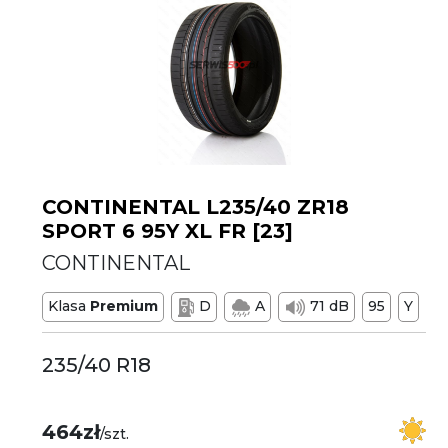
CONTINENTAL L235/40 ZR18
SPORT 6 95Y XL FR [23]
CONTINENTAL
Klasa
Premium
D
A
71 dB
95
Y
235/40 R18
464zł
/szt.