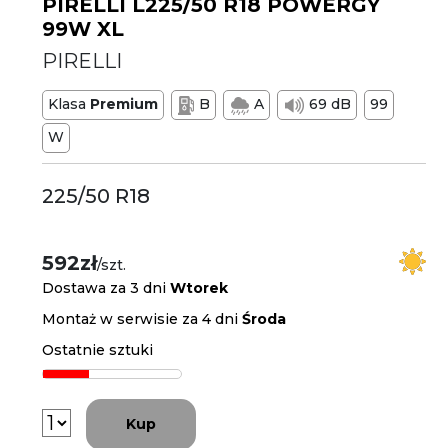
PIRELLI L225/50 R18 POWERGY
99W XL
PIRELLI
Klasa
Premium
B
A
69 dB
99
W
225/50 R18
592zł
/szt.
Dostawa za 3 dni
Wtorek
Montaż w serwisie za 4 dni
Środa
Ostatnie sztuki
Kup